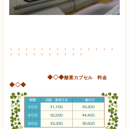
＊ ＊ ＊
＊ ＊ ＊
＊ ＊ ＊
＊ ＊ ＊
＊ ＊
＊
＊ ＊ ＊
＊ ＊ ＊
＊
＊
＊
◆◇◆
酸素カプセル 料金
◆◇◆