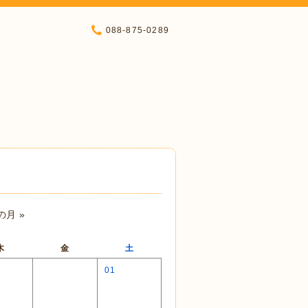
088-875-0289
の月 »
木
金
土
01