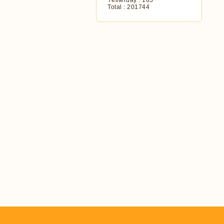
Yesterday :
165
Total :
201744