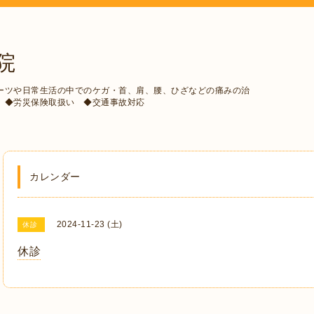
院
ーツや日常生活の中でのケガ・首、肩、腰、ひざなどの痛みの治
 ◆労災保険取扱い ◆交通事故対応
カレンダー
2024-11-23 (土)
休診
休診