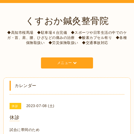
くすおか鍼灸整骨院
◆高知市桜馬場 ◆駐車場４台完備 ◆スポーツや日常生活の中でのケ
ガ・首、肩、腰、ひざなどの痛みの治療 ◆酸素カプセル有り ◆各種
保険取扱い ◆労災保険取扱い ◆交通事故対応
メニュー
カレンダー
2023-07-08 (土)
休診
休診
試合に帯同のため