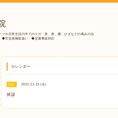
院
ーツや日常生活の中でのケガ・首、肩、腰、ひざなどの痛みの治
 ◆労災保険取扱い ◆交通事故対応
カレンダー
2021-11-23 (火)
休診
休診