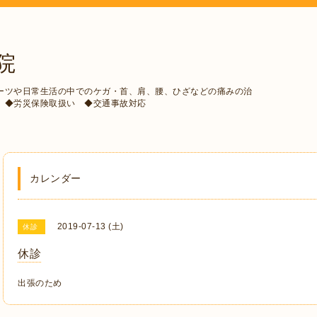
院
ーツや日常生活の中でのケガ・首、肩、腰、ひざなどの痛みの治
 ◆労災保険取扱い ◆交通事故対応
カレンダー
2019-07-13 (土)
休診
休診
出張のため